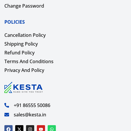
Change Password
POLICIES
Cancellation Policy
Shipping Policy
Refund Policy
Terms And Conditions
Privacy And Policy
+91 86555 50086
sales@kesta.in