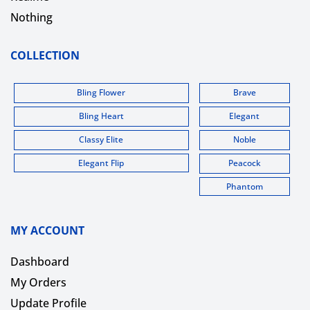
Nothing
COLLECTION
Bling Flower
Brave
Bling Heart
Elegant
Classy Elite
Noble
Elegant Flip
Peacock
Phantom
MY ACCOUNT
Dashboard
My Orders
Update Profile